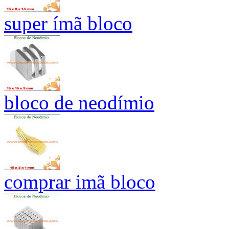
super ímã bloco
bloco de neodímio
comprar imã bloco