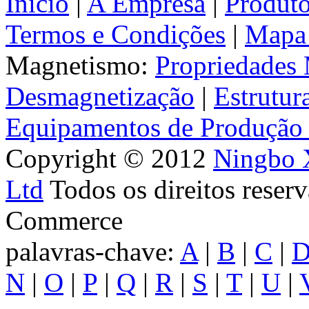
Início
|
A Empresa
|
Produt
Termos e Condições
|
Mapa 
Magnetismo:
Propriedades
Desmagnetização
|
Estrutur
Equipamentos de Produção 
Copyright © 2012
Ningbo X
Ltd
Todos os direitos res
Commerce
palavras-chave:
A
|
B
|
C
|
N
|
O
|
P
|
Q
|
R
|
S
|
T
|
U
|