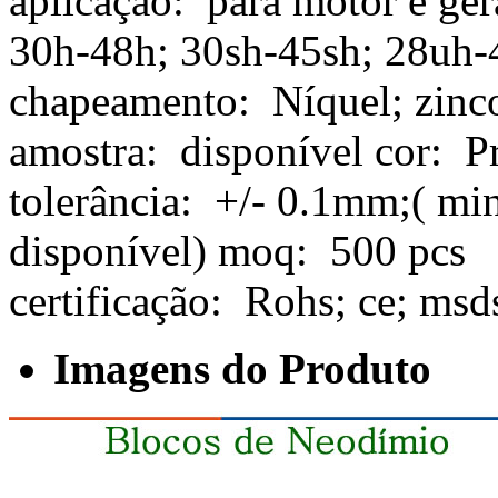
aplicação: para motor e g
30h-48h; 30sh-45sh; 28uh-
chapeamento: Níquel; zinc
amostra: disponível cor: Pr
tolerância: +/- 0.1mm;( mi
disponível) moq: 500 pcs
certificação: Rohs; ce; msd
Imagens do Produto