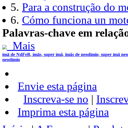
5.
Para a construção do mo
6.
Cómo funciona un moto
Palavras-chave em relaçã
Mais
ímã de NdFeB
,
ímãs
,
super ímã
,
imãs de neodímio
,
super ímã neo
neodímio
Envie esta página
Inscreva-se no
|
Inscre
Imprima esta página