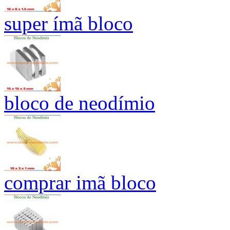
super ímã bloco
bloco de neodímio
comprar imã bloco