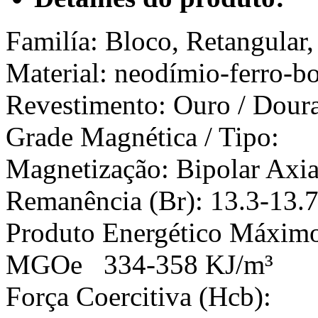
Familía: Bloco, Retangular
Material: neodímio-ferro-b
Revestimento: Ouro / Dou
Grade Magnética / Tip
Magnetização: Bipolar Axi
Remanência (Br): 13.3-13.
Produto Energético M
MGOe 334-358 KJ/m³
Força Coercitiva (Hcb