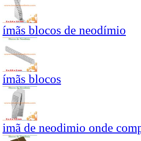
ímãs blocos de neodímio
ímãs blocos
imã de neodimio onde compr