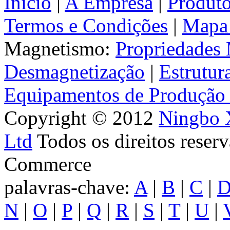
Início
|
A Empresa
|
Produt
Termos e Condições
|
Mapa 
Magnetismo:
Propriedades
Desmagnetização
|
Estrutur
Equipamentos de Produção 
Copyright © 2012
Ningbo X
Ltd
Todos os direitos res
Commerce
palavras-chave:
A
|
B
|
C
|
N
|
O
|
P
|
Q
|
R
|
S
|
T
|
U
|