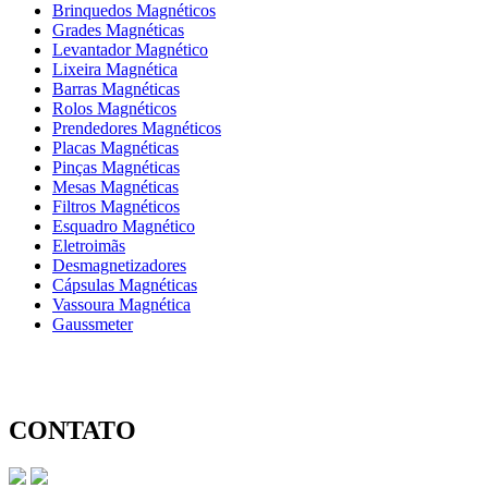
Brinquedos Magnéticos
Grades Magnéticas
Levantador Magnético
Lixeira Magnética
Barras Magnéticas
Rolos Magnéticos
Prendedores Magnéticos
Placas Magnéticas
Pinças Magnéticas
Mesas Magnéticas
Filtros Magnéticos
Esquadro Magnético
Eletroimãs
Desmagnetizadores
Cápsulas Magnéticas
Vassoura Magnética
Gaussmeter
CONTATO