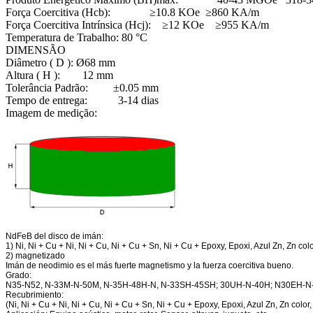
Força Coercitiva (Hcb): ≥10.8 KOe ≥860 KA/m
Força Coercitiva Intrínsica (Hcj): ≥12 KOe ≥955 KA/m
Temperatura de Trabalho: 80 °C
DIMENSÃO
Diâmetro ( D ): Ø68 mm
Altura ( H ): 12 mm
Tolerância Padrão: ±0.05 mm
Tempo de entrega: 3-14 dias
Imagem de medição:
NdFeB del disco de imán:
1) Ni, Ni + Cu + Ni, Ni + Cu, Ni + Cu + Sn, Ni + Cu + Epoxy, Epoxi, Azul Zn, Zn colo
2) magnetizado
Imán de neodimio es el más fuerte magnetismo y la fuerza coercitiva bueno.
Grado:
N35-N52, N-33M-N-50M, N-35H-48H-N, N-33SH-45SH; 30UH-N-40H; N30EH-
Recubrimiento:
(Ni, Ni + Cu + Ni, Ni + Cu, Ni + Cu + Sn, Ni + Cu + Epoxy, Epoxi, Azul Zn, Zn color,