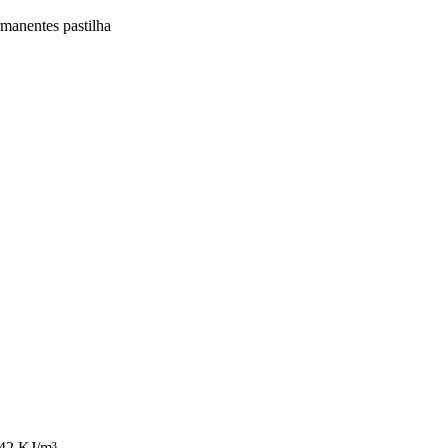
manentes pastilha
2 KJ/m³