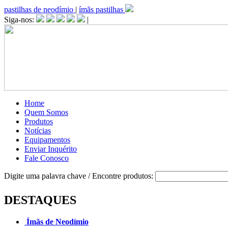
pastilhas de neodímio
|
ímãs pastilhas
Siga-nos:
|
Home
Quem Somos
Produtos
Notícias
Equipamentos
Enviar Inquérito
Fale Conosco
Digite uma palavra chave / Encontre produtos:
DESTAQUES
Ímãs de Neodímio