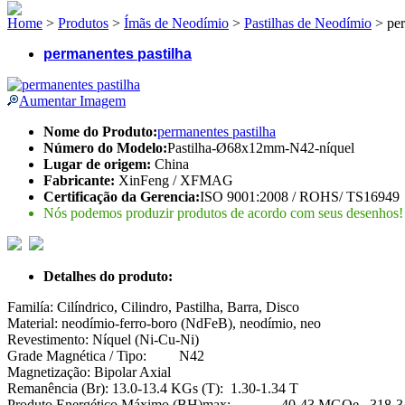
Home
>
Produtos
>
Ímãs de Neodímio
>
Pastilhas de Neodímio
> per
permanentes pastilha
Aumentar Imagem
Nome do Produto:
permanentes pastilha
Número do Modelo:
Pastilha-Ø68x12mm-N42-níquel
Lugar de origem:
China
Fabricante:
XinFeng / XFMAG
Certificação da Gerencia:
ISO 9001:2008 / ROHS/ TS16949
Nós podemos produzir produtos de acordo com seus desenhos!
Detalhes do produto:
Familía: Cilíndrico, Cilindro, Pastilha, Barra, Disco
Material: neodímio-ferro-boro (NdFeB), neodímio, neo
Revestimento: Níquel (Ni-Cu-Ni)
Grade Magnética / Tipo: N42
Magnetização: Bipolar Axial
Remanência (Br): 13.0-13.4 KGs (T): 1.30-1.34 T
Produto Energético Máximo (BH)max: 40-43 MGOe 318-34