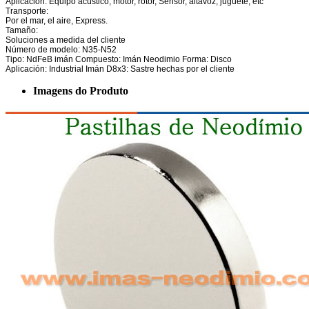
Aplicación: Equipo acústico, motor, rotor, Sensor, altavoz, juguete, etc
Transporte:
Por el mar, el aire, Express.
Tamaño:
Soluciones a medida del cliente
Número de modelo: N35-N52
Tipo: NdFeB imán Compuesto: Imán Neodimio Forma: Disco
Aplicación: Industrial Imán D8x3: Sastre hechas por el cliente
Imagens do Produto