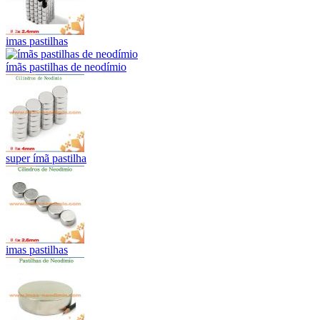
imas pastilhas
ímãs pastilhas de neodímio
super ímã pastilha
imas pastilhas