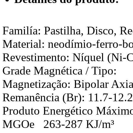
Familía: Pastilha, Disco, R
Material: neodímio-ferro-b
Revestimento: Níquel (Ni-
Grade Magnética / Tip
Magnetização: Bipolar Axia
Remanência (Br): 11.7-12.
Produto Energético M
MGOe 263-287 KJ/m³