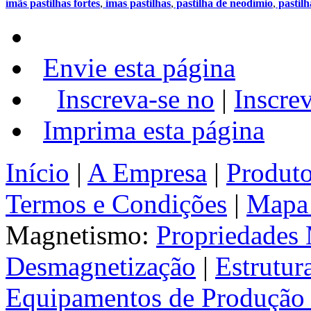
ímãs pastilhas fortes
,
imas pastilhas
,
pastilha de neodímio
,
pastil
Envie esta página
Inscreva-se no
|
Inscre
Imprima esta página
Início
|
A Empresa
|
Produt
Termos e Condições
|
Mapa 
Magnetismo:
Propriedades
Desmagnetização
|
Estrutur
Equipamentos de Produção 