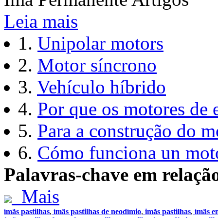
Leia mais
1.
Unipolar motors
2.
Motor síncrono
3.
Vehículo híbrido
4.
Por que os motores de 
5.
Para a construção do mo
6.
Cómo funciona un moto
Palavras-chave em relaçã
Mais
ímãs pastilhas
,
ímãs pastilhas de neodímio
,
imãs pastilhas
,
ímãs em