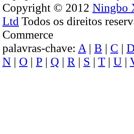
Copyright © 2012
Ningbo X
Ltd
Todos os direitos res
Commerce
palavras-chave:
A
|
B
|
C
|
N
|
O
|
P
|
Q
|
R
|
S
|
T
|
U
|