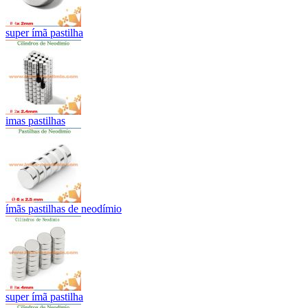
super ímã pastilha
imas pastilhas
ímãs pastilhas de neodímio
super ímã pastilha