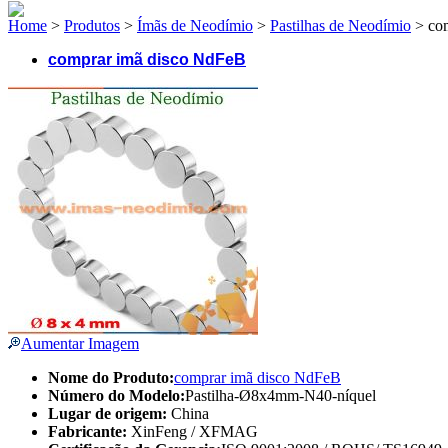
Home
>
Produtos
>
Ímãs de Neodímio
>
Pastilhas de Neodímio
> com
comprar imã disco NdFeB
Aumentar Imagem
Nome do Produto:
comprar imã disco NdFeB
Número do Modelo:
Pastilha-Ø8x4mm-N40-níquel
Lugar de origem:
China
Fabricante:
XinFeng / XFMAG