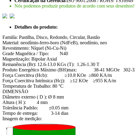
Certificação da Gerencia:
ISO 9001:2008 / ROHS/ TS16949
Nós podemos produzir produtos de acordo com seus desenhos!
Detalhes do produto:
Familía: Pastilha, Disco, Redondo, Circular, Bastão
Material: neodímio-ferro-boro (NdFeB), neodímio, neo
Revestimento: Níquel (Ni-Cu-Ni)
Grade Magnética / Tipo: N40
Magnetização: Bipolar Axial
Remanência (Br): 12.6-13.0 KGs (T): 1.26-1.30 T
Produto Energético Máximo (BH)max: 38-41 MGOe 302-32
Força Coercitiva (Hcb): ≥10.8 KOe ≥860 KA/m
Força Coercitiva Intrínsica (Hcj): ≥12 KOe ≥955 KA/m
Temperatura de Trabalho: 80 °C
DIMENSÃO
Diâmetro externo ( D ): Ø 8 mm
Altura ( H ): 4 mm
Tolerância Padrão: ±0.05 mm
Tempo de entrega: 3-14 dias
Imagem de medição: