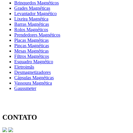
Brinquedos Magnéticos
Grades Magnéticas
Levantador Magnético
Lixeira Magnética
Barras Magnéticas
Rolos Magnéticos
Prendedores Magnéticos
Placas Magnéticas
Pinças Magnéticas
Mesas Magnéticas
Filtros Magnéticos
Esquadro Magnético
Eletroimãs
Desmagnetizadores
Cápsulas Magnéticas
Vassoura Magnética
Gaussmeter
CONTATO