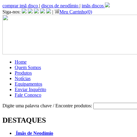
comprar imã disco
|
discos de neodímio
|
imãs discos
Siga-nos:
|
Meu Carrinho(0)
Home
Quem Somos
Produtos
Notícias
Equipamentos
Enviar Inquérito
Fale Conosco
Digite uma palavra chave / Encontre produtos:
DESTAQUES
Ímãs de Neodímio